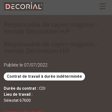
Togg
navig
Responsable de rayon magasin -
monde Decoration H/F
Responsable de rayon magasin -
monde Décoration H/F
Publiée le 07/07/2022
Contrat de travail à durée indéterminée
Durée du contrat :
CDI
Lieu de travail :
Sélestat
67600